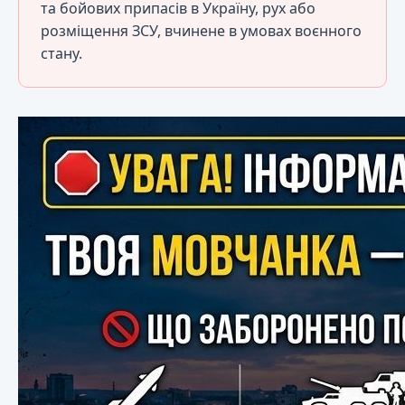
та бойових припасів в Україну, рух або
розміщення ЗСУ, вчинене в умовах воєнного
стану.